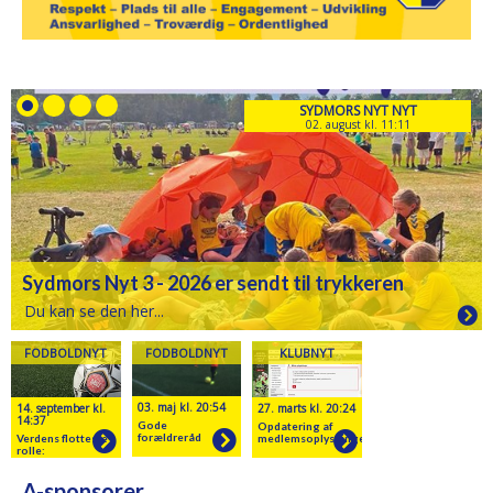
SYDMORS NYT NYT
02. august kl. 11:11
Sydmors Nyt 3 - 2026 er sendt til trykkeren
Du kan se den her...
FODBOLDNYT
FODBOLDNYT
KLUBNYT
03. maj kl. 20:54
14. september kl.
27. marts kl. 20:24
14:37
Gode
Opdatering af
forældreråd
Verdens flotteste
medlemsoplysninger
rolle:
Forældrerollen
A-sponsorer