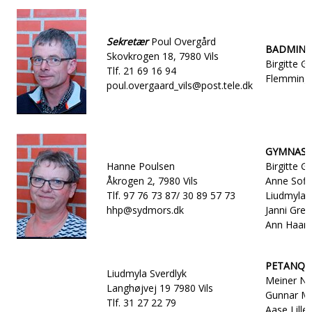
Sekretær
Poul Overgård
BADMIN
Skovkrogen 18, 7980 Vils
Birgitte G
Tlf. 21 69 16 94
Flemming 
poul.overgaard_vils@post.tele.dk
GYMNAST
Hanne Poulsen
Birgitte G
Åkrogen 2, 7980 Vils
Anne Sofi
Tlf. 97 76 73 87/ 30 89 57 73
Liudmyla S
hhp@sydmors.dk
Janni Greg
Ann Haani
PETANQU
Liudmyla Sverdlyk
Meiner Nø
Langhøjvej 19 7980 Vils
Gunnar Mo
Tlf. 31 27 22 79
Aase Lille