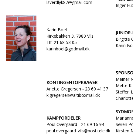
lsverdlyk87@gmail.com
Inger Futt
Karin Boel
JUNIOR-
Kirkebakken 3, 7980 Vils
Birgitte G
Tlf. 21 68 53 05
Karin Boel
karinboel@godmail.dk
SPONSOR
Meiner Nø
KONTINGENTOPKRÆVER
Mette K. 
Anette Gregersen - 28 60 41 37
Steffen La
k.gregersen@altiboxmail.dk
Charlotte 
SYDMORS
KAMPFORDELER
Marianne 
Poul Overgaard - 21 69 16 94
Søren Pou
poul.overgaard_vils@post.tele.dk
Kirsten M