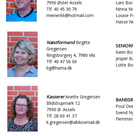
7990 Øster Assels
Lars Borg 
Tlf. 40 45 30 79
Ninna Niel
meiner66@hotmail.com
Louise Frø
Hasse Nie
Næstformand
Birgitte
SENIORF
Gregersen
Karin Boel
Ringsborgvej 4, 7980 Vils
Jesper Bal
Tlf: 40 47 56 06
Lotte Bor
bg@hama.dk
Kasserer
Anette Gregersen
BANEGRU
Blidstrupmark 12
Poul Over
7990 Ø. Assels
Svend Nyb
Tlf. 28 60 41 37
Flemming 
k.gregersen@altiboxmail.dk