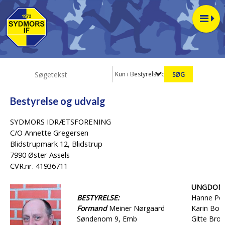
Kun i Bestyrelse og udvalg
Bestyrelse og udvalg
SYDMORS IDRÆTSFORENING
C/O Annette Gregersen
Blidstrupmark 12, Blidstrup
7990 Øster Assels
CVR.nr. 41936711
UNGDOM
BESTYRELSE:
Hanne Pou
Formand
Meiner Nørgaard
Karin Boel
Søndenom 9, Emb
Gitte Bro