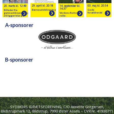
29. april kl. 20:18
03. maj kl. 20:54
20. marts kl. 12:49
14. september kl.
14:37
Børneudviklingstræner
Gode
Billeder fra
forældreråd
gymnastikopvisningen
Verdens flotteste
26 ligger klar på
rolle:
hjemmesiden
Forældrerollen
A-sponsorer
B-sponsorer
SYDMORS IDRÆTSFORENING, C/O Annette Gregersen,
Blidstrupmark 12, Blidstrup, 7990 Øster Assels – CVR.nr. 41936711